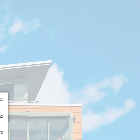
כנ
כת
סי